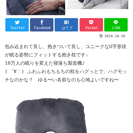
Twitter
Facebook
はてブ
Pocket
LINE
2024.10.26
包み込まれて良し、抱きついて良し、ユニークなU字形状
が眠る姿勢にフィットする抱き枕です☆
10万人の眠りを変えた寝落ち製造機♪
( ´∀｀) ふわふわもちもちの枕をハグっとで、ハグモッ
チなのかな？ ゆる〜い名前なのも心地よいですね〜