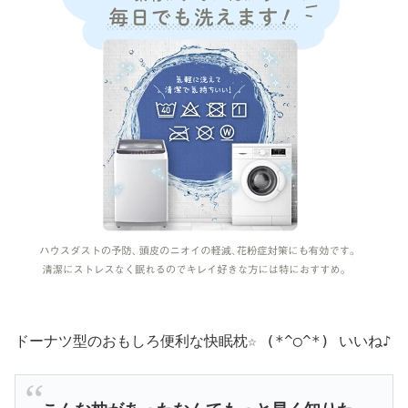
ドーナツ型のおもしろ便利な快眠枕☆ (*^◯^*) いいね♪