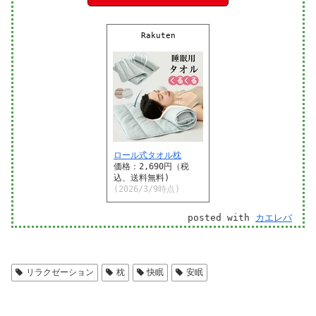
Rakuten
ロール式タオル枕
価格：2,690円（税
込、送料無料)
(2026/3/9時点)
posted with
カエレバ
リラクゼーション
枕
快眠
安眠