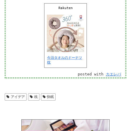
Rakuten
今治タオルのドーナツ
枕
posted with
カエレバ
アイデア
枕
快眠